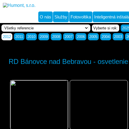
O nás
Služby
Fotovoltika
Inteligentná inštalá
Vyberte si rok:
202
2012
2011
2010
2009
2008
2007
2006
2005
2004
2003
2
RD Bánovce nad Bebravou - osvetlenie