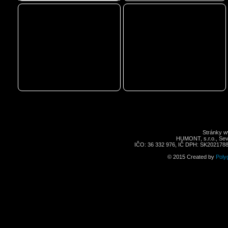
Stránky w
HUMONT, s.r.o., Seve
IČO: 36 332 976, IČ DPH: SK2021788
© 2015 Created by
Poly