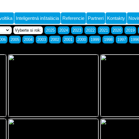
voltika
Inteligentná inštalácia
Referencie
Partneri
Kontakty
Novi
Vyberte si rok:
2025
2024
2023
2022
2021
2020
2019
006
2005
2004
2003
2002
2001
2000
1999
1998
1997
199
Final-CD Prievidza - predajno-servisné
Haselbeck výroba 
centrum
s.r.o.
Autoumývareň Partizánske
Opel - FINAL-CD 