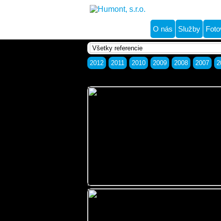
O nás
Služby
Foto
2012
2011
2010
2009
2008
2007
2
RM Sport Resort
RD Prievidza