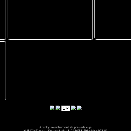
Stránky www.humont.sk prevádzkuje:
HUMONT, s.r.o., Severná ulica I. 2424/33, Prievidza 971 01