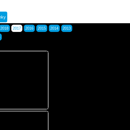
nky
2018
2017
2016
2015
2014
2013
6
foriem a nástrojov,
Prievidza