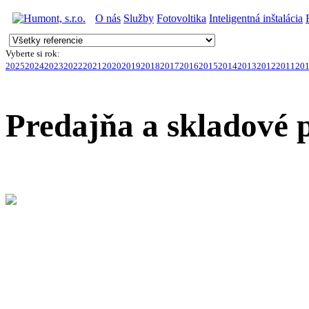
O nás
Služby
Fotovoltika
Inteligentná inštalácia
Vyberte si rok:
2025
2024
2023
2022
2021
2020
2019
2018
2017
2016
2015
2014
2013
2012
2011
20
Predajňa a skladové 