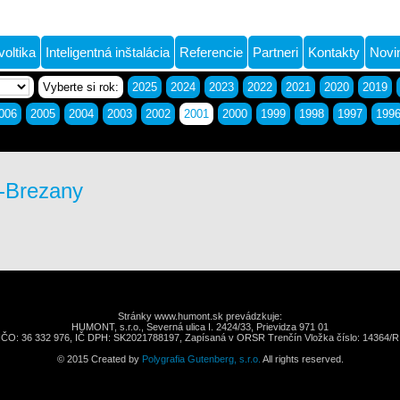
voltika
Inteligentná inštalácia
Referencie
Partneri
Kontakty
Novi
Vyberte si rok:
2025
2024
2023
2022
2021
2020
2019
006
2005
2004
2003
2002
2001
2000
1999
1998
1997
199
-Brezany
Stránky www.humont.sk prevádzkuje:
HUMONT, s.r.o., Severná ulica I. 2424/33, Prievidza 971 01
IČO: 36 332 976, IČ DPH: SK2021788197, Zapísaná v ORSR Trenčín Vložka číslo: 14364/R
© 2015 Created by
Polygrafia Gutenberg, s.r.o.
All rights reserved.