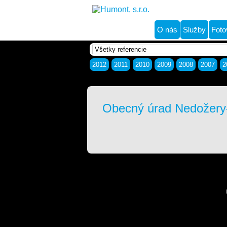
O nás
Služby
Foto
2012
2011
2010
2009
2008
2007
2
Obecný úrad Nedožery