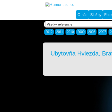
O nás
Služby
Foto
2012
2011
2010
2009
2008
2007
2
Ubytovňa Hviezda, Brat