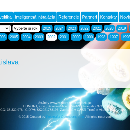
voltika
Inteligentná inštalácia
Referencie
Partneri
Kontakty
Novi
Vyberte si rok:
2025
2024
2023
2022
2021
2020
2019
006
2005
2004
2003
2002
2001
2000
1999
1998
1997
199
islava
Stránky www.humont.sk prevádzkuje:
HUMONT, s.r.o., Severná ulica I. 2424/33, Prievidza 971 01
IČO: 36 332 976, IČ DPH: SK2021788197, Zapísaná v ORSR Trenčín Vložka číslo: 14364/R
© 2015 Created by
Polygrafia Gutenberg, s.r.o.
All rights reserved.