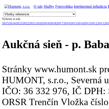
O nás
Služby
Fotovoltika
Inteligentná inštalácia
Vyberte si rok:
2025
2024
2023
2022
2021
2020
2019
2018
2017
2016
2015
2014
2013
2012
2011
20
Aukčná sieň - p. Baba
Stránky www.humont.sk pr
HUMONT, s.r.o., Severná ul
IČO: 36 332 976, IČ DPH:
ORSR Trenčín Vložka číslo