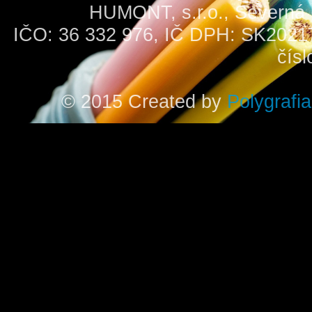
HUMONT, s.r.o., Severná u
IČO: 36 332 976, IČ DPH: SK2021
čísl
© 2015 Created by
Polygrafia