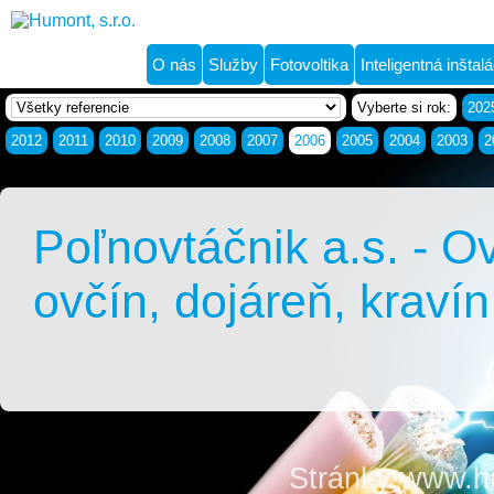
O nás
Služby
Fotovoltika
Inteligentná inštalá
Vyberte si rok:
202
2012
2011
2010
2009
2008
2007
2006
2005
2004
2003
2
Poľnovtáčnik a.s. - O
ovčín, dojáreň, kravín
Stránky www.h